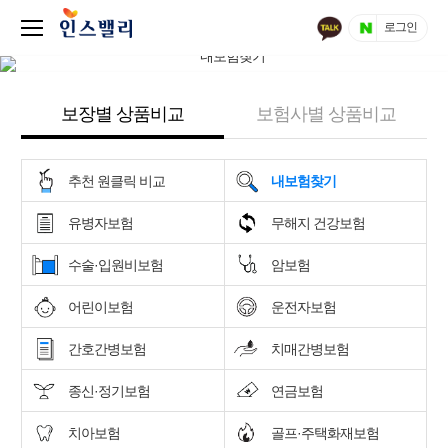
로그인
보장별 상품비교
보험사별 상품비교
추천 원클릭 비교
내보험찾기
유병자보험
무해지 건강보험
수술·입원비보험
암보험
어린이보험
운전자보험
간호간병보험
치매간병보험
종신·정기보험
연금보험
치아보험
골프·주택화재보험