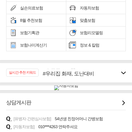
실손의료보험
자동차보험
8월 추천보험
맞춤보험
보험기획관
보험리모델링
보험나이계산기
정보 & 칼럼
#우리집 화재, 도난대비
실시간 추천 키워드
#노후대비 연금재테크!
#임플란트, 치아치료보장
#어린이 종합보장
#교통사고대비 운전자보험
상담게시판
#무해지 건강보험
#바뀌기전에 4세대 가입
[유병자·간편심사보험]
54년생 친정어머니 간병보험
#추천골프보험
[자동차보험]
010****4263 연락주셔요