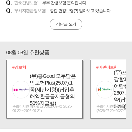
[간호간병보험]
부부 간병보험 문의합니다.
[무해지환급형보험]
종합 건강보험(?) 알아보고 있습니다
상담글 쓰기
08월 08일 추천상품
#암보험
#어린이보험
(무)프
(무)흥Good 모두담은
강할때
암보험Plus(25.07):1
어람플
종(세만기형)(납입후
2607:
해약환급금지급형의
약(납입
50%지급형)
50%))
준법감시인 확인필L250922-09-72 (2025-
준법감시인확인필_제2026
09-22 ~ 2026-09-21)
(2026.07.20~2027.07.19