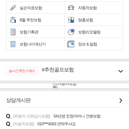
실손의료보험
자동차보험
8월 추천보험
맞춤보험
보험기획관
보험리모델링
보험나이계산기
정보 & 칼럼
#추천골프보험
실시간 추천 키워드
#우리집 화재, 도난대비
#노후대비 연금재테크!
#임플란트, 치아치료보장
#어린이 종합보장
상담게시판
#교통사고대비 운전자보험
#무해지 건강보험
[유병자·간편심사보험]
54년생 친정어머니 간병보험
#바뀌기전에 4세대 가입
[자동차보험]
010****4263 연락주셔요