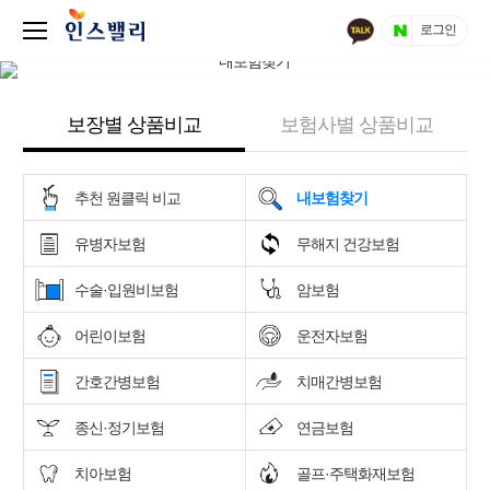
로그인
보장별 상품비교
보험사별 상품비교
추천 원클릭 비교
내보험찾기
유병자보험
무해지 건강보험
수술·입원비보험
암보험
어린이보험
운전자보험
간호간병보험
치매간병보험
종신·정기보험
연금보험
치아보험
골프·주택화재보험