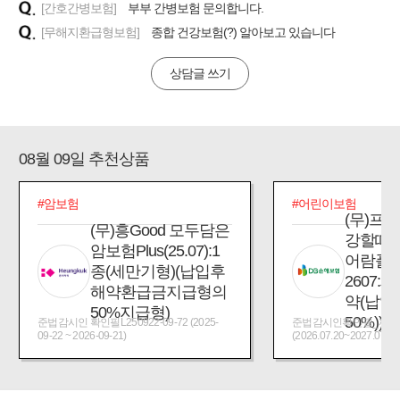
[간호간병보험]
부부 간병보험 문의합니다.
[무해지환급형보험]
종합 건강보험(?) 알아보고 있습니다
상담글 쓰기
08월 09일 추천상품
#암보험
#어린이보험
(무)프
(무)흥Good 모두담은
강할때
암보험Plus(25.07):1
어람플
종(세만기형)(납입후
2607:
해약환급금지급형의
약(납입
50%지급형)
50%))
준법감시인 확인필L250922-09-72 (2025-
준법감시인확인필_제2026
09-22 ~ 2026-09-21)
(2026.07.20~2027.07.19