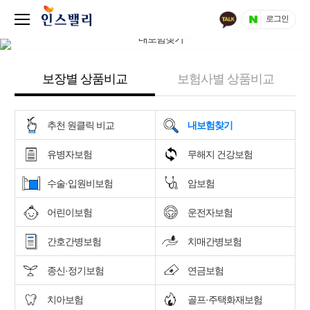
로그인
보장별 상품비교
보험사별 상품비교
추천 원클릭 비교
내보험찾기
유병자보험
무해지 건강보험
수술·입원비보험
암보험
어린이보험
운전자보험
간호간병보험
치매간병보험
종신·정기보험
연금보험
치아보험
골프·주택화재보험