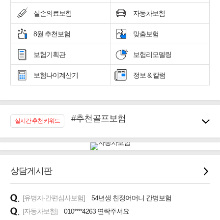
실손의료보험
자동차보험
8월 추천보험
맞춤보험
보험기획관
보험리모델링
보험나이계산기
정보 & 칼럼
#추천골프보험
실시간 추천 키워드
#우리집 화재, 도난대비
#노후대비 연금재테크!
#임플란트, 치아치료보장
#어린이 종합보장
상담게시판
#교통사고대비 운전자보험
#무해지 건강보험
[유병자·간편심사보험]
#바뀌기전에 4세대 가입
54년생 친정어머니 간병보험
[자동차보험]
010****4263 연락주셔요