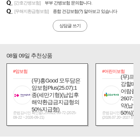
[간호간병보험]
부부 간병보험 문의합니다.
[무해지환급형보험]
종합 건강보험(?) 알아보고 있습니다
상담글 쓰기
08월 09일 추천상품
#암보험
#어린이보험
(무)프
(무)흥Good 모두담은
강할때
암보험Plus(25.07):1
어람플
종(세만기형)(납입후
2607:
해약환급금지급형의
약(납입
50%지급형)
50%))
준법감시인 확인필L250922-09-72 (2025-
준법감시인확인필_제2026
09-22 ~ 2026-09-21)
(2026.07.20~2027.07.19