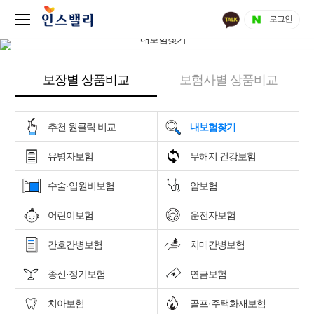
로그인
보장별 상품비교
보험사별 상품비교
추천 원클릭 비교
내보험찾기
유병자보험
무해지 건강보험
수술·입원비보험
암보험
어린이보험
운전자보험
간호간병보험
치매간병보험
종신·정기보험
연금보험
치아보험
골프·주택화재보험