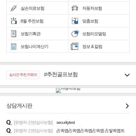
실손의료보험
자동차보험
8월 추천보험
맞춤보험
보험기획관
보험리모델링
보험나이계산기
정보 & 칼럼
#추천골프보험
실시간 추천 키워드
#우리집 화재, 도난대비
#노후대비 연금재테크!
#임플란트, 치아치료보장
#어린이 종합보장
상담게시판
#교통사고대비 운전자보험
#무해지 건강보험
[유병자·간편심사보험]
securitytest
#바뀌기전에 4세대 가입
[유병자·간편심사보험]
占쏙옙占쏙옙占쏙옙占쏙옙 占쌓쏙옙트