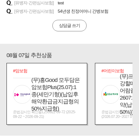
[유병자·간편심사보험]
test
[유병자·간편심사보험]
54년생 친정어머니 간병보험
상담글 쓰기
08월 07일 추천상품
#암보험
#어린이보험
(무)프
(무)흥Good 모두담은
강할때
암보험Plus(25.07):1
어람플
종(세만기형)(납입후
2607:
해약환급금지급형의
약(납입
50%지급형)
50%))
준법감시인 확인필L250922-09-72 (2025-
준법감시인확인필_제2026
09-22 ~ 2026-09-21)
(2026.07.20~2027.07.19